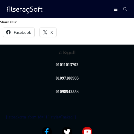
AlseragSoft
Share this:
Facebook
X
المبيعات
01011013702
01097100903
01098942553
[jetpackcrm_form id="1" style="naked"]