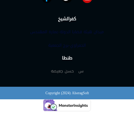
كفرالشيخ
ميدان هيئة قضايا الدولة-عمارة المهندس
الحمراوي-برج الجمعية
طنطا
س حسن جعيصه
Copyright (2024) AlseragSoft