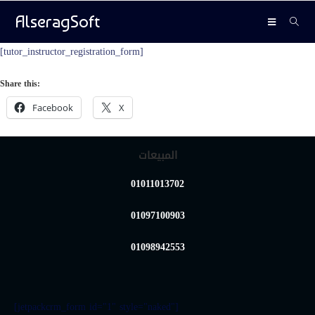
AlseragSoft
[tutor_instructor_registration_form]
Share this:
Facebook
X
المبيعات
01011013702
01097100903
01098942553
[jetpackcrm_form id="1" style="naked"]