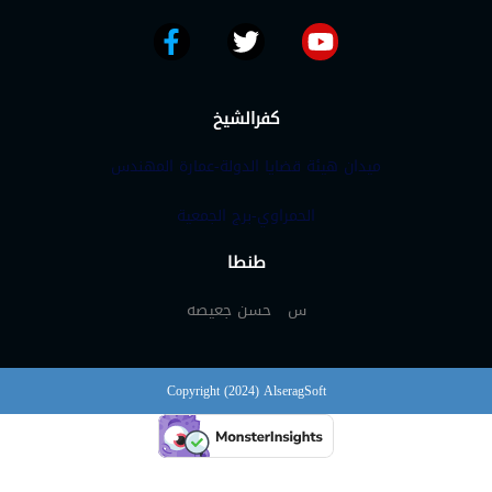
كفرالشيخ
ميدان هيئة قضايا الدولة-عمارة المهندس
الحمراوي-برج الجمعية
طنطا
س حسن جعيصه
Copyright (2024) AlseragSoft