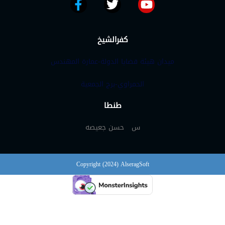
كفرالشيخ
ميدان هيئة قضايا الدولة-عمارة المهندس
الحمراوي-برج الجمعية
طنطا
س حسن جعيصه
Copyright (2024) AlseragSoft