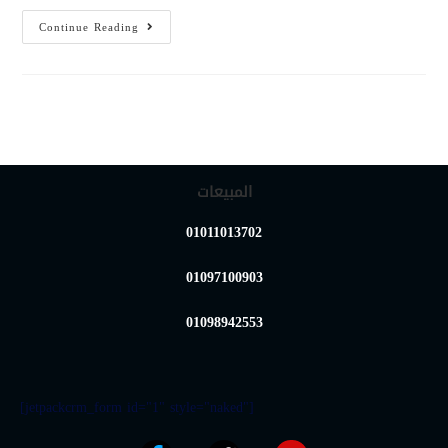
Continue Reading
المبيعات
01011013702
01097100903
01098942553
[jetpackcrm_form id="1" style="naked"]