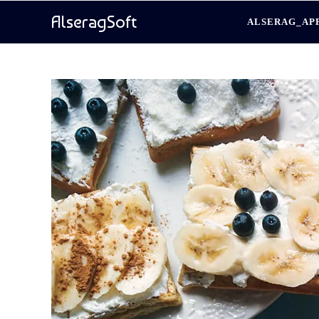
AlseragSoft
ALSERAG_AP