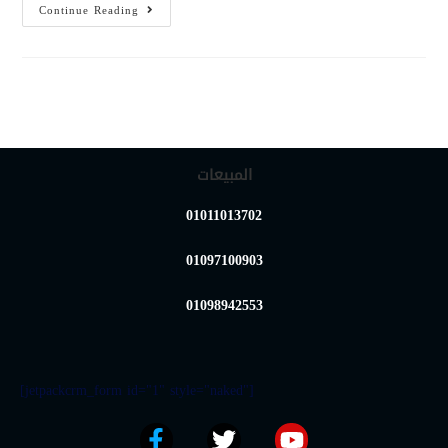
Continue Reading
المبيعات
01011013702
01097100903
01098942553
[jetpackcrm_form id="1" style="naked"]