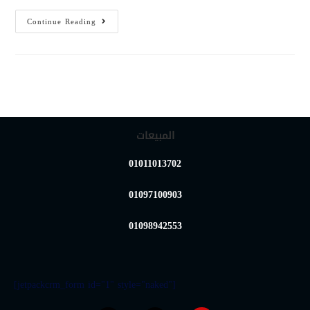
Continue Reading
المبيعات
01011013702
01097100903
01098942553
[jetpackcrm_form id="1" style="naked"]