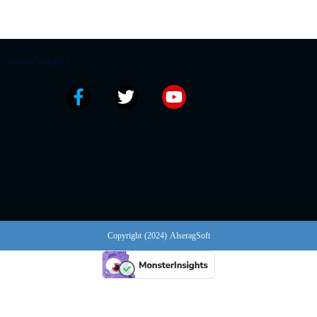
" style="naked"]
Copyright (2024) AlseragSoft