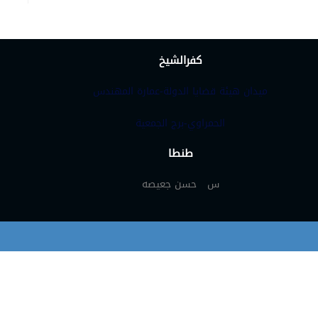
كفرالشيخ
ميدان هيئة قضايا الدولة-عمارة المهندس
الحمراوي-برج الجمعية
طنطا
س حسن جعيصه