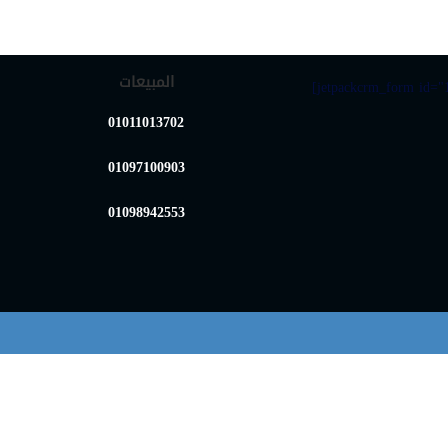
المبيعات
[jetpackcrm_form id="1
01011013702
01097100903
01098942553