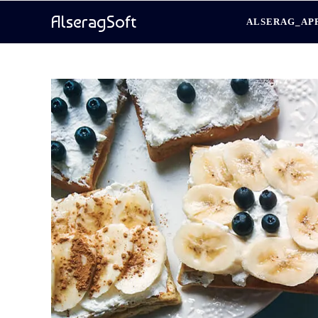
AlseragSoft
ALSERAG_AP