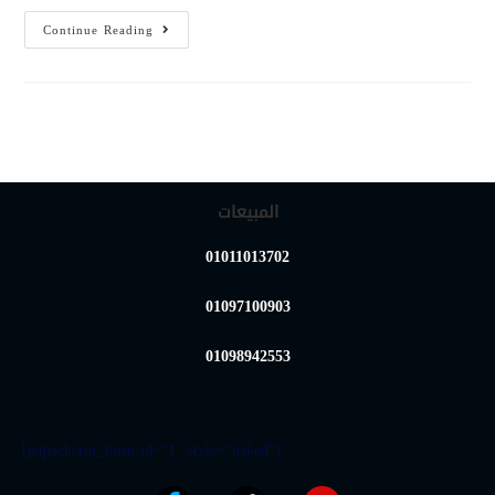
Continue Reading
المبيعات
01011013702
01097100903
01098942553
[jetpackcrm_form id="1" style="naked"]