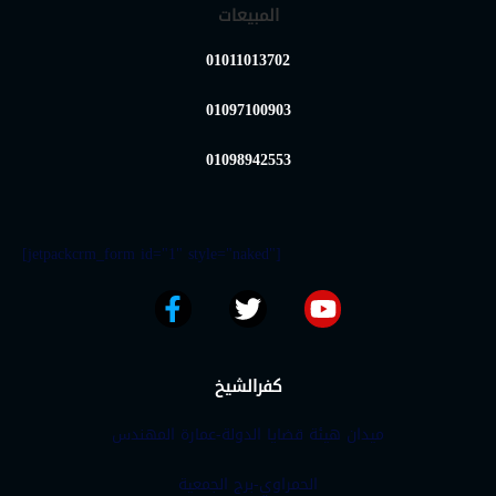
المبيعات
01011013702
01097100903
01098942553
[jetpackcrm_form id="1" style="naked"]
كفرالشيخ
ميدان هيئة قضايا الدولة-عمارة المهندس
الحمراوي-برج الجمعية