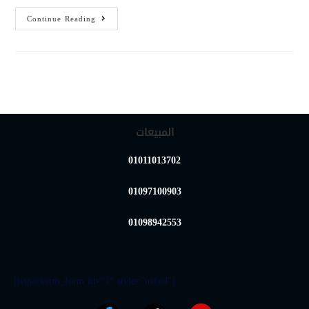
Continue Reading
المبيعات
01011013702
01097100903
01098942553
[jetpackcrm_form id="1" style="naked"]