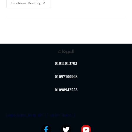
Continue Reading
المبيعات
01011013702
01097100903
01098942553
[jetpackcrm_form id="1" style="naked"]