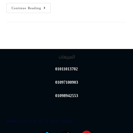
Continue Reading
المبيعات
01011013702
01097100903
01098942553
[jetpackcrm_form id="1" style="naked"]