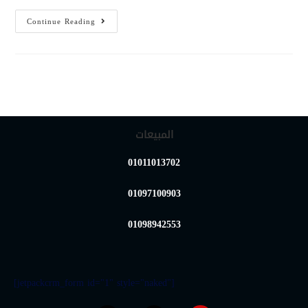
Continue Reading
المبيعات
01011013702
01097100903
01098942553
[jetpackcrm_form id="1" style="naked"]