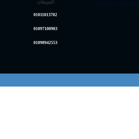
المبيعات
[jetpackcrm_form id="1
01011013702
01097100903
01098942553