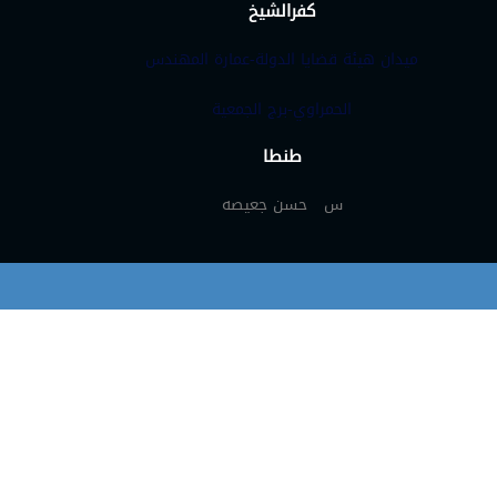
كفرالشيخ
ميدان هيئة قضايا الدولة-عمارة المهندس
الحمراوي-برج الجمعية
طنطا
س حسن جعيصه