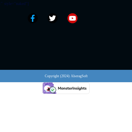
" style="naked"]
Copyright (2024) AlseragSoft