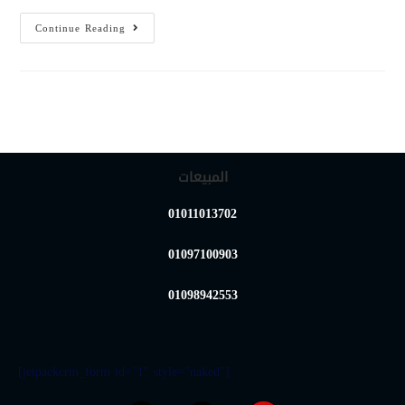
Continue Reading
المبيعات
01011013702
01097100903
01098942553
[jetpackcrm_form id="1" style="naked"]